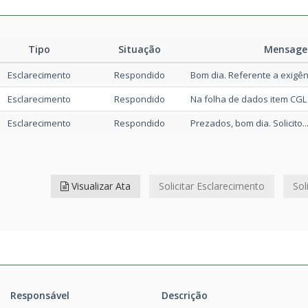
ISO RETIFICAÇÃO
467kB
3
anilha editável
2.639kB
Tipo
Situação
Mensag
Esclarecimento
Respondido
Bom dia. Referente a exigênc
3
E 30 12 2025
54kB
Esclarecimento
Respondido
Na folha de dados item CGL 1
3
RREIO 30 12 2025
3.383kB
Esclarecimento
Respondido
Prezados, bom dia. Solicito..
3
ojeto PPCI
15.673kB
Visualizar Ata
Solicitar Esclarecimento
Sol
3
ojeto Terraplanagem
17.331kB
3
ojeto Sistema Viário parte 5
13.145kB
3
ojeto Sistema Viário parte 4
19.356kB
Responsável
Descrição