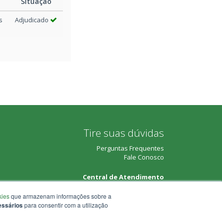
Situação
0/12/2025 11:54
s
Adjudicado
0/12/2025 11:53
0/12/2025 11:53
0/12/2025 11:52
0/12/2025 11:52
Tire suas dúvidas
0/12/2025 11:51
Perguntas Frequentes
Fale Conosco
0/12/2025 11:50
Central de Atendimento
(51) 3210-3708
kies
que armazenam informações sobre a
0/12/2025 11:50
essários
para consentir com a utilização