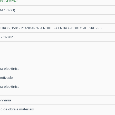
000043/2026
14.133/21)
IROS, 1501 - 2º ANDAR/ALA NORTE - CENTRO - PORTO ALEGRE - RS
º 263/2025
a eletrônico
motivado
a eletrônico
enharia
o de obra e materiais