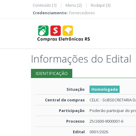
Conteúdo [1]
Menu [2]
Rodapé [3]
Credenciamento:
Fornecedores
Informações do Edital
IDENTIFICAÇÃO
Situação
Homologada
Central de compras
CELIC - SUBSECRETARIA 
Participação
Poderão participar do p
Processo
25/2600-9000001-6
Edital
0001/2026