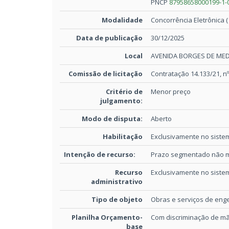
PNCP
87958658000199-1-
Modalidade
Concorrência Eletrônica (
Data de publicação
30/12/2025
Local
AVENIDA BORGES DE MEDE
Comissão de licitação
Contratação 14.133/21, n
Critério de
Menor preço
julgamento:
Modo de disputa:
Aberto
Habilitação
Exclusivamente no sistem
Intenção de recurso:
Prazo segmentado não 
Recurso
Exclusivamente no sistem
administrativo
Tipo de objeto
Obras e serviços de eng
Planilha Orçamento-
Com discriminação de mã
base