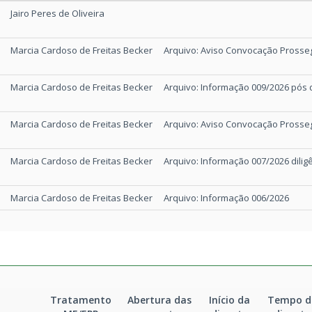
3
Responsável
Descrição
ojeto Sistema Viário parte 3
19.256kB
Jairo Peres de Oliveira
3
ojeto Sistema Viário parte 2
Marcia Cardoso de Freitas Becker
Arquivo: Aviso Convocação Prosse
19.206kB
3
Marcia Cardoso de Freitas Becker
Arquivo: Informação 009/2026 pós d
ojeto Sistema Viário parte 1
19.078kB
3
Marcia Cardoso de Freitas Becker
Arquivo: Aviso Convocação Prosse
ojeto Urbanístico PARTE 2 parte 6
4.839kB
Marcia Cardoso de Freitas Becker
Arquivo: Informação 007/2026 dilig
3
ojeto Urbanístico PARTE 2 parte 5
16.579kB
Marcia Cardoso de Freitas Becker
Arquivo: Informação 006/2026
3
ojeto Urbanístico PARTE 2 parte 4
16.465kB
Marcia Cardoso de Freitas Becker
Arquivo: Aviso Convocação Pross
3
ojeto Urbanístico PARTE 2 parte 3
17.800kB
Marcia Cardoso de Freitas Becker
Arquivo: CORREIO 02 01 2026 Aviso 
3
ojeto Urbanístico PARTE 2 parte 2
17.221kB
Tratamento
Abertura das
Início da
Tempo d
Marcia Cardoso de Freitas Becker
Arquivo: DOE 02 01 2026 Aviso Reti