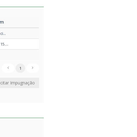
0/12/2025 15:26
em
i...
0/12/2025 12:02
5....
0/12/2025 12:02
.
1
0/12/2025 12:01
icitar Impugnação
0/12/2025 12:01
0/12/2025 11:59
0/12/2025 11:58