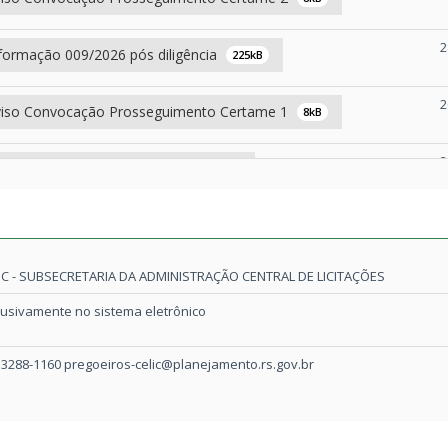
2
formação 009/2026 pós diligência
225kB
2
iso Convocação Prosseguimento Certame 1
8kB
2
formação 007/2026 diligência
293kB
1
formação 006/2026
251kB
1
IC - SUBSECRETARIA DA ADMINISTRAÇÃO CENTRAL DE LICITAÇÕES
iso Convocação Prosseguimento Certame
55kB
lusivamente no sistema eletrônico
0
RREIO 02 01 2026 Aviso Retificação
3.622kB
) 3288-1160 pregoeiros-celic@planejamento.rs.gov.br
0
E 02 01 2026 Aviso Retificação
36kB
0