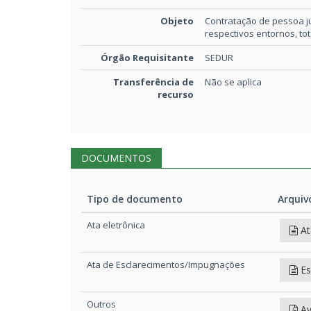
Objeto
Contratação de pessoa ju
respectivos entornos, tot
Órgão Requisitante
SEDUR
Transferência de
Não se aplica
recurso
DOCUMENTOS
Tipo de documento
Arquiv
Tipo de documento
Arquiv
Ata eletrônica
At
Ata de Esclarecimentos/Impugnações
Es
Outros
Av