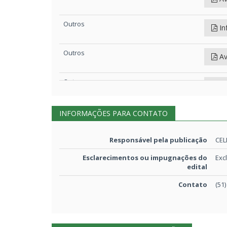
Outros
In
Outros
Av
Outros
In
Outros
INFORMAÇÕES PARA CONTATO
In
Outros
Responsável pela publicação
CEL
Av
Esclarecimentos ou impugnações do
Exc
edital
Aviso de publicação
CO
Contato
(51
Aviso de publicação
DO
Outros