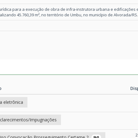
rídica para a execução de obra de infra-instrutora urbana e edificações
alizando 45.760,39 m², no território de Umbu, no município de Alvorada/RS.
o
Dis
o
Dis
a eletrônica
clarecimentos/Impugnações
2
iso Convocação Prosseguimento Certame 2
8kB