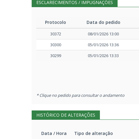
AV
ESCLARECIMENTOS / IMPUGNAÇÕES
Outros
Pl
Protocolo
Data do pedido
30372
08/01/2026 13:00
Aviso de publicação
DO
30300
05/01/2026 13:36
Aviso de publicação
CO
30299
05/01/2026 13:33
Projeto básico/Termo de referência
Pr
Projeto básico/Termo de referência
Pr
* Clique no pedido para consultar o andamento
Projeto básico/Termo de referência
Pr
HISTÓRICO DE ALTERAÇÕES
Projeto básico/Termo de referência
Pr
Data / Hora
Tipo de alteração