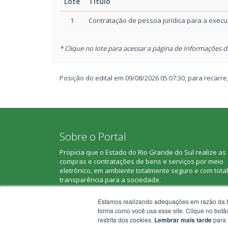
Lote
Titulo
10:01
publicado
Projeto básico/Termo de referência
Pr
1
Contratação de pessoa jurídica para a execuç
02/01/2026
Novo documento anexo
10:00
publicado
Projeto básico/Termo de referência
Pr
* Clique no lote para acessar a página de Informações d
30/12/2025
Novo documento anexo
15:26
publicado
Projeto básico/Termo de referência
Pr
Posição do edital em 09/08/2026 05:07:30, para recar
Projeto básico/Termo de referência
Pr
Projeto básico/Termo de referência
Pr
Sobre o Portal
Propicia que o Estado do Rio Grande do Sul realize as
Projeto básico/Termo de referência
Pr
compras e contratações de bens e serviços por meio
eletrônico, em ambiente totalmente seguro e com total
transparência para a sociedade.
Projeto básico/Termo de referência
Pr
Saiba mais sobre o Portal
Estamos realizando adequações em razão da L
Projeto básico/Termo de referência
forma como você usa esse site. Clique no botã
Pr
restrita dos cookies.
Lembrar mais tarde
para s