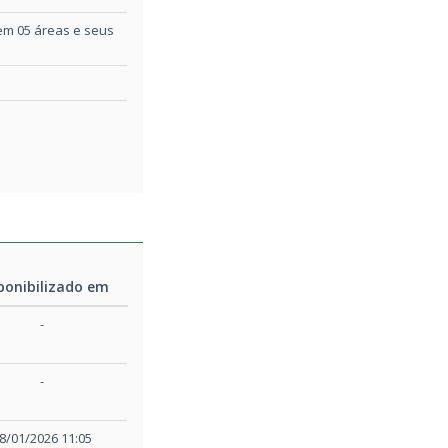
 em 05 áreas e seus
ponibilizado em
ponibilizado em
-
-
8/01/2026 11:05