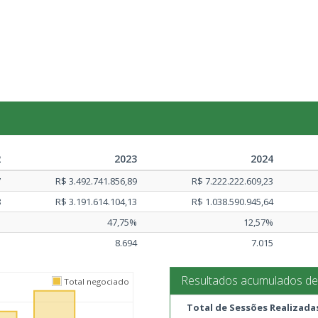
2
2023
2024
7
R$ 3.492.741.856,89
R$ 7.222.222.609,23
8
R$ 3.191.614.104,13
R$ 1.038.590.945,64
%
47,75%
12,57%
5
8.694
7.015
Resultados acumulados d
Total negociado
Total de Sessões Realizada