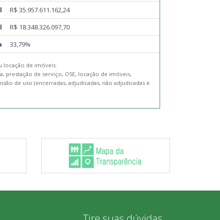
l
R$ 35.957.611.162,24
l
R$ 18.348.326.097,70
a
33,79%
 locação de imóveis.
a, prestação de serviço, OSE, locação de imóveis,
ssão de uso (encerradas, adjudicadas, não adjudicadas e
Tire suas dúvidas