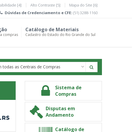
ibilidade [4]
Alto Contraste [5]
Mapa do Site [6]
Dúvidas de
Credenciamento e CFE:
(51) 3288-1160
ção
Catálogo de Materiais
ra compras
Cadastro do Estado do Rio Grande do Sul
ral
ral de ComprasCentral de Compras
 todas as Centrais de Compras
pras
Sistema de
Compras
Disputas em
Andamento
Catálogo de