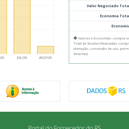
Valor Negociado Tota
Economia Tota
Economi
Valores e Economias: compra ou
Total de Sessões Realizadas: compr
alienação, concessão de uso, permi
desertas).
/26
JUL/26
AGO/26
Portal do Fornecedor do RS