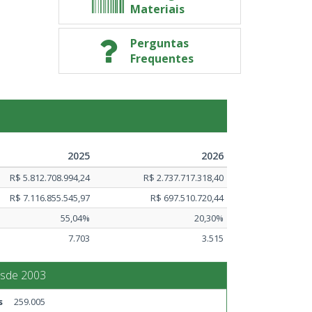
Materiais
Perguntas
Frequentes
2025
2026
R$ 5.812.708.994,24
R$ 2.737.717.318,40
R$ 7.116.855.545,97
R$ 697.510.720,44
55,04%
20,30%
7.703
3.515
esde 2003
s
259.005