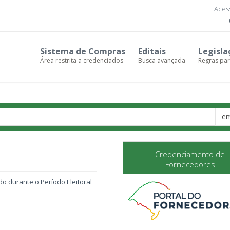
Acess
Sistema de Compras
Editais
Legisla
Área restrita a credenciados
Busca avançada
Regras pa
Cent
Cent
em
de
Com
Credenciamento de
Fornecedores
o durante o Período Eleitoral