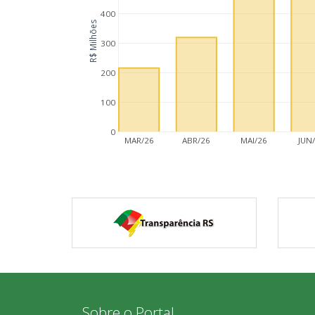
400
R$ Milhões
300
200
100
0
MAR/26
ABR/26
MAI/26
JUN
Sobre o Portal