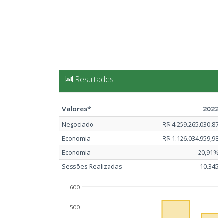
Resultados
Valores*
202
Negociado
R$ 4.259.265.030,8
Economia
R$ 1.126.034.959,9
Economia
20,91
Sessões Realizadas
10.34
600
500