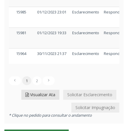
REAGENDAMENTO
90kB
15985
01/12/2023 23:01
Esclarecimento
Respondido
Outros
AVISO RETIFICAÇÃO E R
186kB
15981
01/12/2023 19:33
Esclarecimento
Respondido
Outros
Anexo do TR
77kB
15964
30/11/2023 21:37
Esclarecimento
Respondido
Outros
Termo de Referência
242
Aviso de publicação
CORREIO 08 11 2023
1.81
1
2
Aviso de publicação
DOE 08 11 2023
142kB
Visualizar Ata
Solicitar Esclarecimento
Edital e anexos
EDITAL E ANEXOS
940kB
Solicitar Impugnação
* Clique no pedido para consultar o andamento