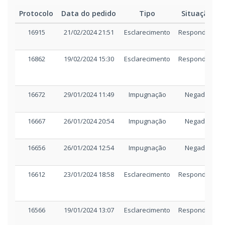
Protocolo
Data do pedido
Tipo
Situação
Aviso de publicação
CORREIO DO POVO 11 12 
16915
21/02/2024 21:51
Esclarecimento
Respondido
REAGENDAMENTO DATA
2
Aviso de publicação
16862
19/02/2024 15:30
Esclarecimento
Respondido
DOE 11 12 2023 REAGE
Outros
AVISO REAGENDAMENTO
16672
29/01/2024 11:49
Impugnação
Negado
Outros
ANEXO II - TERMO REFERÊN
16667
26/01/2024 20:54
Impugnação
Negado
Outros
16656
26/01/2024 12:54
Impugnação
Negado
TERMO DE REFERÊNCIA ret
Aviso de publicação
16612
23/01/2024 18:58
Esclarecimento
Respondido
CORREIO DO POVO 06 12 
REAGENDAMENTO
2.497kB
16566
19/01/2024 13:07
Esclarecimento
Respondido
Aviso de publicação
DOE 06 12 2023 RETIFICA