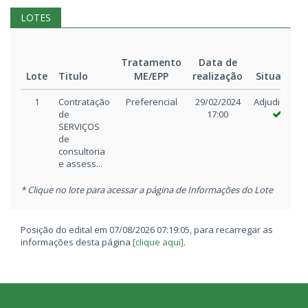
16:43
documento
Cavalari de
LOTES
anexo
Lima
publicado
10/07/2024
Novo
Marcia
Arquivo: DOE 10 07 2
Tratamento
Data de
15:21
documento
Cardoso de
Lote
Titulo
ME/EPP
realização
Situação
anexo
Freitas Becker
publicado
1
Contratação
Preferencial
29/02/2024
Adjudicado
de
17:00
10/07/2024
Novo
Marcia
Arquivo: DOE 09 07 
SERVIÇOS
15:20
documento
Cardoso de
de
anexo
Freitas Becker
consultoria
publicado
e assess...
05/06/2024
Novo
Mathias
Arquivo: DOE_05_06_
* Clique no lote para acessar a página de Informações do Lote
13:53
documento
Cavalari de
anexo
Lima
publicado
Posição do edital em 07/08/2026 07:19:05, para recarregar as
informações desta página
[clique aqui]
.
05/06/2024
Documento
Mathias
Arquivo: Parecer_-_A
13:53
anexo
Cavalari de
_Habilitacao_Edital_
removido
Lima
05/06/2024
Novo
Mathias
Arquivo: Parecer_-_A
13:52
documento
Cavalari de
_Habilitacao_Edital_