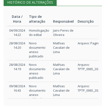
HISTÓRICO DE ALTERAÇÕES
Data /
Tipo de
Hora
alteração
Responsável
Descrição
Data /
Tipo de
Responsável
Descrição
04/09/2024
Homologação
Jairo Peres de
Hora
alteração
14:22
do edital
Oliveira
28/08/2024
Novo
Mathias
Arquivo: Pagina_34_
14:20
documento
Cavalari de
anexo
Lima
publicado
28/08/2024
Novo
Mathias
Arquivo:
14:19
documento
Cavalari de
TPTP_0065_2023_Ata
anexo
Lima
publicado
09/08/2024
Novo
Mathias
Arquivo:
16:43
documento
Cavalari de
TPTP_0065_2023_Ata
anexo
Lima
publicado
09/08/2024
Novo
Mathias
Arquivo: PARECER_