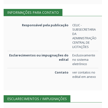
137kB
INFORMAÇÕES PARA CONTATO
Outros
PARECER_TECNICO_PROP
Responsável pela publicação
CELIC -
SUBSECRETARIA
Aviso de publicação
DOE 10 07 2024 Errata Ob
DA
ADMINISTRAÇÃO
CENTRAL DE
Aviso de publicação
DOE 09 07 2024 Decisão 
LICITAÇÕES
Esclarecimentos ou impugnações do
Exclusivamente
Outros
edital
DOE_05_06_24
no sistema
1.031kB
eletrônico
Outros
Contato
ver contatos no
Parecer_-_Analise_Tecnica_
edital em anexo
_Habilitacao_Edital_065_2023
Outros
AVISO DE REAGENDAME
ESCLARECIMENTOS / IMPUGNAÇÕES
Outros
AVISO DE SUSPENSÃO
6