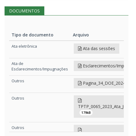
DOCUMENTOS
Tipo de documento
Arquivo
Tipo de documento
Arquivo
Ata eletrônica
Ata das sessões
Ata de
Esclarecimentos/Impugna
Esclarecimentos/Impugnações
Outros
Pagina_34_DOE_2024-08-
Outros
TPTP_0065_2023_Ata_Julgame
179kB
Outros
TPTP_0065_2023_Ata_Julgam