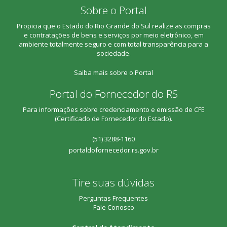
anexo
Lima
Sobre o Portal
publicado
Propicia que o Estado do Rio Grande do Sul realize as compras
04/06/2024
Novo
Mathias
Arquivo: Parecer_-_A
e contratações de bens e serviços por meio eletrônico, em
15:24
documento
Cavalari de
_Habilitacao_Edital_
ambiente totalmente seguro e com total transparência para a
anexo
Lima
sociedade.
publicado
Saiba mais sobre o Portal
19/02/2024
Reinício após
Agatha
Reinício após suspe
09:01
suspensão
Moraes dos
Portal do Fornecedor do RS
Santos
Para informações sobre credenciamento e emissão de CFE
19/02/2024
Novo
Agatha
Arquivo: AVISO DE
(Certificado de Fornecedor do Estado).
08:49
documento
Moraes dos
anexo
Santos
(51) 3288-1160
publicado
portaldofornecedor.rs.gov.br
31/01/2024
Suspensão
Jairo Peres de
Conforme AVISO DE
11:50
do edital
Oliveira
Tire suas dúvidas
31/01/2024
Novo
Jairo Peres de
Arquivo: AVISO DE 
11:49
documento
Oliveira
Perguntas Frequentes
anexo
Fale Conosco
publicado