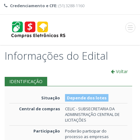
Credenciamento e CFE:
(51) 3288-1160
Abrir
menu
Informações do Edital
Voltar
IDENTIFICAÇÃO
Situação
Depende dos lotes
Central de compras
CELIC - SUBSECRETARIA DA
ADMINISTRAÇÃO CENTRAL DE
LICITAÇÕES
Participação
Poderão participar do
processo as empresas