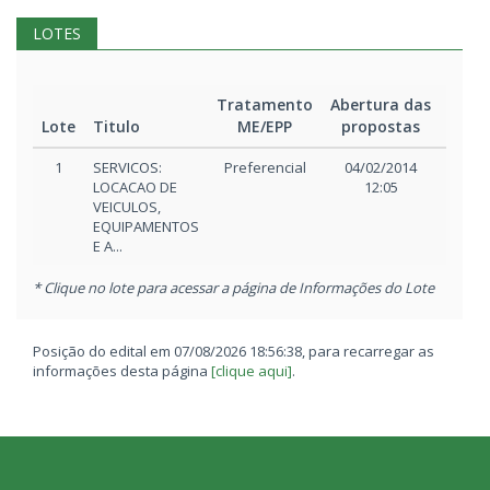
LOTES
Tratamento
Abertura das
Iníci
Lote
Titulo
ME/EPP
propostas
disp
1
SERVICOS:
Preferencial
04/02/2014
04/02
LOCACAO DE
12:05
12:
VEICULOS,
EQUIPAMENTOS
E A...
* Clique no lote para acessar a página de Informações do Lote
Posição do edital em 07/08/2026 18:56:38, para recarregar as
informações desta página
[clique aqui]
.