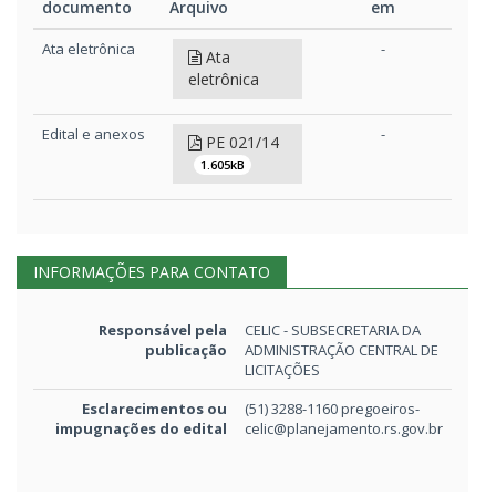
documento
Arquivo
em
Tipo de
Arquivo
Disponibilizado
Ata eletrônica
-
Ata
documento
em
eletrônica
Edital e anexos
-
PE 021/14
1.605kB
INFORMAÇÕES PARA CONTATO
Responsável pela
CELIC - SUBSECRETARIA DA
publicação
ADMINISTRAÇÃO CENTRAL DE
LICITAÇÕES
Esclarecimentos ou
(51) 3288-1160 pregoeiros-
impugnações do edital
celic@planejamento.rs.gov.br